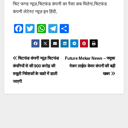
चिट फण्ड न्यूज़,चिटफंड कंपनी का पैसा कब मिलेगा,चिटफंड
कंपनी लेटेस्ट न्यूज़ इन हिंदी,
F
T
W
T
S
a
wi
h
el
h
c
tt
at
e
ar
e
er
s
gr
e
Post
चिटफंड कंपनी न्यूज़ चिटफंड
Future Mekar News – फ्यूचर
b
A
a
कंपनियों से की 900 करोड़ की
मेकर लाईफ केयर कंपनी की बड़ी
navigation
o
p
m
वसूली निवेशकों के खाते में डाली
खबर
o
p
जाएगी
k