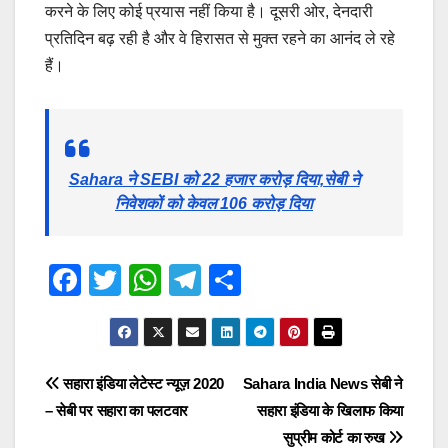
करने के लिए कोई प्रयास नहीं किया है। दूसरी ओर, देनदारी
प्रतिदिन बढ़ रही है और वे हिरासत से मुक्त रहने का आनंद ले रहे
हैं।
Sahara ने SEBI को 22 हजार करोड़ दिया,सेबी ने
निवेशकों को केवल 106 करोड़ दिया
F
T
W
T
S
a
wi
h
el
h
c
tt
at
e
ar
e
er
s
gr
e
Post
सहारा इंडिया लेटेस्ट न्यूज़ 2020
Sahara India News सेबी ने
b
A
a
– सेबी पर सहारा का पलटवार
सहारा इंडिया के खिलाफ किया
navigation
o
p
m
सुप्रीम कोर्ट का रुख