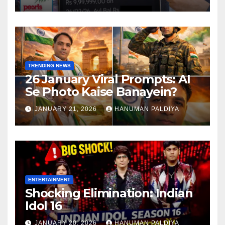
TRENDING NEWS
26 January Viral Prompts: AI
Se Photo Kaise Banayein?
JANUARY 21, 2026
HANUMAN PALDIYA
ENTERTAINMENT
Shocking Elimination: Indian
Idol 16
JANUARY 20, 2026
HANUMAN PALDIYA