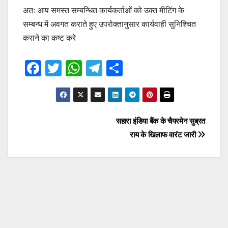
अतः आप समस्त सम्बन्धित कार्यकर्ताओं को उक्त मीटिंग के
सम्बन्ध में अवगत कराते हुए उपरोक्तानुसार कार्यवाही सुनिश्चित
कराने का कष्ट करे
F
T
W
T
S
a
wi
h
el
h
c
tt
at
e
ar
e
er
s
gr
e
Post
सहारा इंडिया बैंक के चैयरमेन सुब्रत
b
A
a
राय के खिलाफ वारंट जारी
navigation
o
p
m
o
p
k