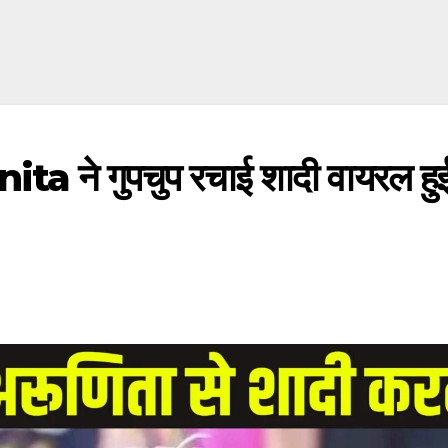
े गुपचुप रचाई शादी वायरल हु