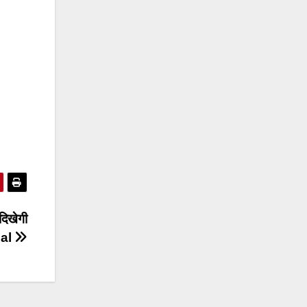
िखेगी
lal