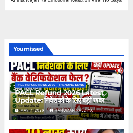
Amrita Rajan Ka Emotional Reaction Viral H0 Gaya
You missed
PACL REFUND NEWS 2026
TRENDING NEWS
PACL Refund 2026 Latest
Update: निवेशकों के लिए बड़ी खबर
MAY 7, 2026
HANUMAN PALDIYA