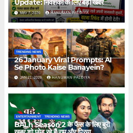
Update: निवेशकों के लिए बड़ी खबर
MAY 7, 2026
HANUMAN PALDIYA
TRENDING NEWS
26 January Viral Prompts: AI
Se Photo Kaise Banayein?
JAN 21, 2026
HANUMAN PALDIYA
ENTERTAINMENT
TRENDING NEWS
BALh Season 2 के फैंस के लिए बुरी
खबर शो छोड़ रहे हैं राम और प्रिया