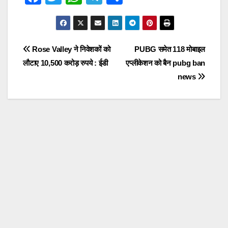
a
wi
h
el
h
c
tt
at
e
ar
e
er
s
gr
e
Post
Rose Valley ने निवेशकों को
PUBG समेत 118 मोबाइल
b
A
a
लौटाए 10,500 करोड़ रुपये : ईडी
एप्लीकेशन को बैन pubg ban
navigation
o
p
m
news
o
p
k