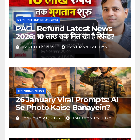
PACL REFUND NEWS 2026
PACL Refund Latest News
2026: ₹10 लाख तक मिल रहा है रिफंड?
MARCH 12, 2026
HANUMAN PALDIYA
TRENDING NEWS
26 January Viral Prompts: AI
Se Photo Kaise Banayein?
JANUARY 21, 2026
HANUMAN PALDIYA