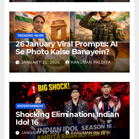
TRENDING NEWS
26 January Viral Prompts: AI
Se Photo Kaise Banayein?
JANUARY 21, 2026
HANUMAN PALDIYA
ENTERTAINMENT
Shocking Elimination: Indian
Idol 16
JANUARY 20, 2026
HANUMAN PALDIYA