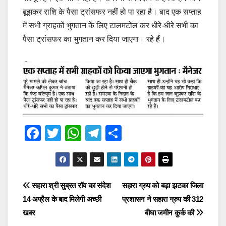
बूझकर राशि के पैसा ट्रांसफर नहीं हो पा रहा है। बाद एक सप्ताह
में सभी ग्राहकों भुगतान के लिए टालमटोल कर धीरे-धीरे सभी का
पैसा ट्रांसफर का भुगतान कर दिया जाएगा। रहे हैं।
F
T
W
T
S
a
wi
h
el
h
c
tt
at
e
ar
e
er
s
gr
e
Post
सहारा श्री सुब्रत रॉय का संदेश
सहारा ग्रुप को बड़ा झटका जिला
b
A
a
14 अप्रैल के बाद मिलेगी अच्छी
प्रशासन ने सहारा ग्रुप की 312
navigation
o
p
m
खबर
बीघा जमीन कुर्क की