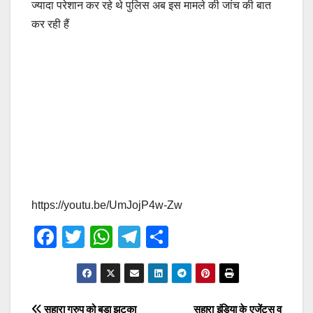
ज्यादा परेशान कर रहे थे पुलिस अब इस मामले की जांच की बात
कर रही हैं
https://youtu.be/UmJojP4w-Zw
F
T
W
T
S
a
wi
h
el
h
c
tt
at
e
ar
e
er
s
gr
e
सहारा ग्रुप को बड़ा झटका
सहारा इंडिया के एजेंट्स व