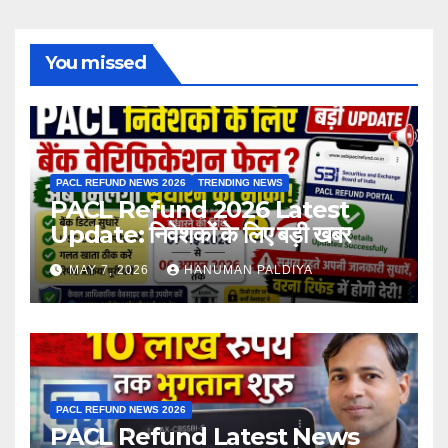
You missed
PACL REFUND NEWS 2026
TRENDING NEWS
PACL Refund 2026 Latest
Update: निवेशकों के लिए बड़ी खबर
MAY 7, 2026
HANUMAN PALDIYA
PACL REFUND NEWS 2026
PACL Refund Latest News