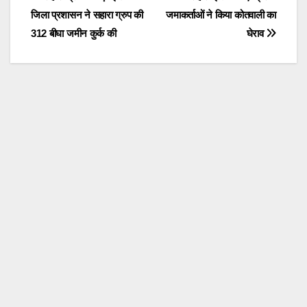
Post
b
A
a
जिला प्रशासन ने सहारा ग्रुप की
जमाकर्ताओं ने किया कोतवाली का
navigation
o
p
m
312 बीघा जमीन कुर्क की
घेराव
o
p
k