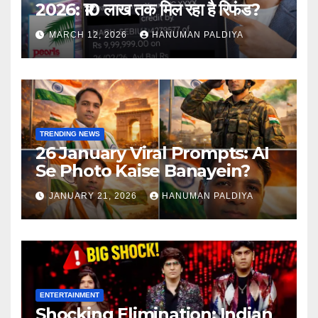
2026: ₹10 लाख तक मिल रहा है रिफंड?
MARCH 12, 2026
HANUMAN PALDIYA
TRENDING NEWS
26 January Viral Prompts: AI
Se Photo Kaise Banayein?
JANUARY 21, 2026
HANUMAN PALDIYA
ENTERTAINMENT
Shocking Elimination: Indian