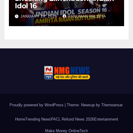
Idol 16
JANUARY 20, 2026
HANUMAN PALDIYA
Proudly powered by WordPress
|
Theme: Newsup by
Themeansar
.
Home
Trending News
PACL Refund News 2026
Entertainment
Make Money Online
Tech