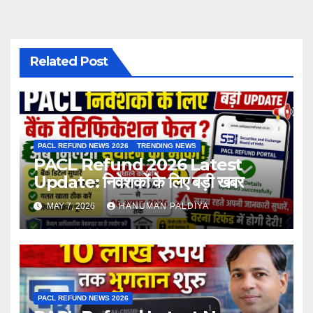
Related Post
PACL REFUND NEWS 2026
TRENDING NEWS
PACL Refund 2026 Latest
Update: निवेशकों के लिए बड़ी खबर
MAY 7, 2026
HANUMAN PALDIYA
PACL REFUND NEWS 2026