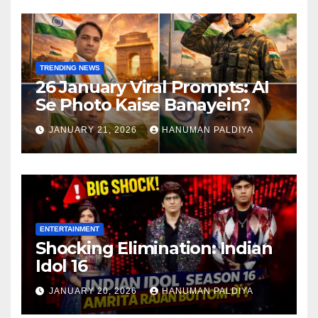
TRENDING NEWS
26 January Viral Prompts: AI
Se Photo Kaise Banayein?
JANUARY 21, 2026
HANUMAN PALDIYA
ENTERTAINMENT
Shocking Elimination: Indian
Idol 16
JANUARY 20, 2026
HANUMAN PALDIYA