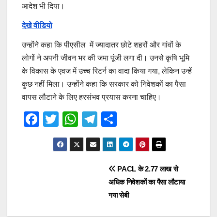
आदेश भी दिया।
देखे वीडियो
उन्होंने कहा कि पीएसील में ज्यादातर छोटे शहरों और गांवों के
लोगों ने अपनी जीवन भर की जमा पूंजी लगा दी। उनसे कृषि भूमि
के विकास के एवज में उच्च रिटर्न का वादा किया गया, लेकिन उन्हें
कुछ नहीं मिला। उन्होंने कहा कि सरकार को निवेशकों का पैसा
वापस लौटाने के लिए हरसंभव प्रयास करना चाहिए।
F
T
W
T
S
a
wi
h
el
h
c
tt
at
e
ar
e
er
s
gr
e
Post
PACL के 2.77 लाख से
b
A
a
अधिक निवेशकों का पैसा लौटाया
navigation
o
p
m
गया सेबी
o
p