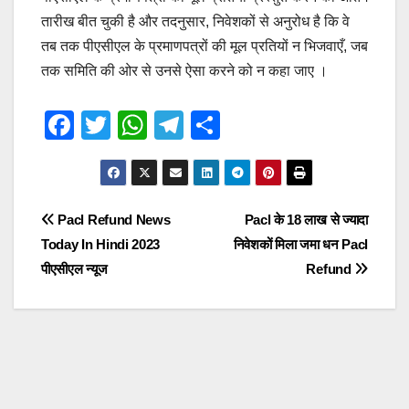
तारीख बीत चुकी है और तदनुसार, निवेशकों से अनुरोध है कि वे
तब तक पीएसीएल के प्रमाणपत्रों की मूल प्रतियों न भिजवाएँ, जब
तक समिति की ओर से उनसे ऐसा करने को न कहा जाए ।
F
T
W
T
S
a
wi
h
el
h
c
tt
at
e
ar
e
er
s
gr
e
Post
Pacl Refund News
Pacl के 18 लाख से ज्यादा
b
A
a
Today In Hindi 2023
निवेशकों मिला जमा धन Pacl
navigation
o
p
m
पीएसीएल न्यूज
Refund
o
p
k