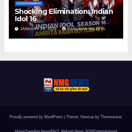
ENTERTAINMENT
Shocking Elimination: Indian
Idol 16
JANUARY 20, 2026
HANUMAN PALDIYA
Proudly powered by WordPress
|
Theme: Newsup by
Themeansar
.
Home
Trending News
PACL Refund News 2026
Entertainment