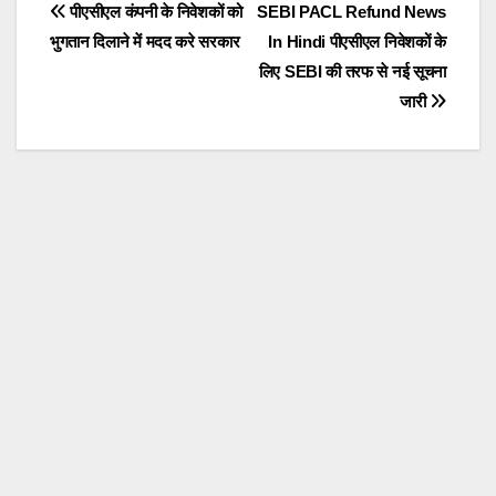
e
er
s
gr
e
Post
पीएसीएल कंपनी के निवेशकों को
SEBI PACL Refund News
b
A
a
भुगतान दिलाने में मदद करे सरकार
In Hindi पीएसीएल निवेशकों के
navigation
o
p
m
लिए SEBI की तरफ से नई सूचना
o
p
जारी
k