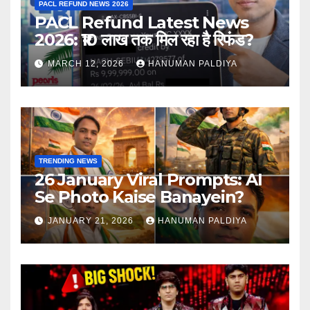
PACL REFUND NEWS 2026
PACL Refund Latest News
2026: ₹10 लाख तक मिल रहा है रिफंड?
MARCH 12, 2026
HANUMAN PALDIYA
TRENDING NEWS
26 January Viral Prompts: AI
Se Photo Kaise Banayein?
JANUARY 21, 2026
HANUMAN PALDIYA