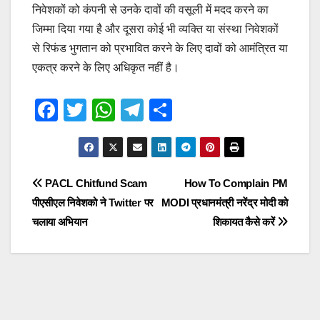
निवेशकों को कंपनी से उनके दावों की वसूली में मदद करने का
जिम्मा दिया गया है और दूसरा कोई भी व्यक्ति या संस्था निवेशकों
से रिफंड भुगतान को प्रभावित करने के लिए दावों को आमंत्रित या
एकत्र करने के लिए अधिकृत नहीं है।
F
T
W
T
S
a
wi
h
el
h
c
tt
at
e
ar
e
er
s
gr
e
Post
PACL Chitfund Scam
How To Complain PM
b
A
a
पीएसीएल निवेशको ने Twitter पर
MODI प्रधानमंत्री नरेंद्र मोदी को
navigation
o
p
m
चलाया अभियान
शिकायत कैसे करें
o
p
k