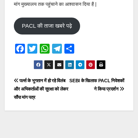
मांग मुख्यालय तक पहुंचाने का आश्वासन दिया है |
PACL की ताजा खबरे पढ़े
F
T
W
T
S
a
wi
h
el
h
c
tt
at
e
ar
e
er
s
gr
e
Post
पर्ल्स के भुगतान में हो रहे विलंब
SEBI के खिलाफ PACL निवेशकों
b
A
a
और अभिकर्ताओं की सुरक्षा को लेकर
ने किया प्रदर्शन
navigation
o
p
m
सौंपा मांग पत्र
o
p
k