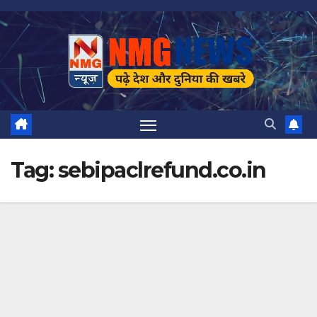
Skip
to
content
Tag:
sebipaclrefund.co.in