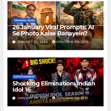
TRENDING NEWS
26 January Viral Prompts: AI
Se Photo Kaise Banayein?
JANUARY 21, 2026
HANUMAN PALDIYA
ENTERTAINMENT
Shocking Elimination: Indian
Idol 16
JANUARY 20, 2026
HANUMAN PALDIYA