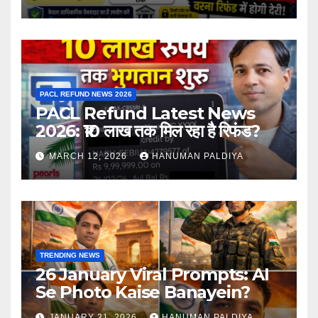
PACL REFUND NEWS 2026
PACL Refund Latest News
2026: ₹10 लाख तक मिल रहा है रिफंड?
MARCH 12, 2026
HANUMAN PALDIYA
TRENDING NEWS
26 January Viral Prompts: AI
Se Photo Kaise Banayein?
JANUARY 21, 2026
HANUMAN PALDIYA