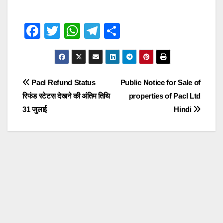
F
T
W
T
S
a
wi
h
el
h
c
tt
at
e
ar
e
er
s
gr
e
Post
Pacl Refund Status
Public Notice for Sale of
b
A
a
रिफंड स्टेटस देखने की अंतिम तिथि
properties of Pacl Ltd
navigation
o
p
m
31 जुलाई
Hindi
o
p
k