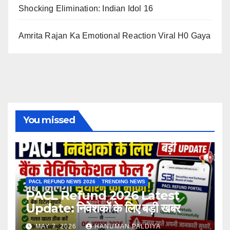
Shocking Elimination: Indian Idol 16
Amrita Rajan Ka Emotional Reaction Viral H0 Gaya
You missed
PACL REFUND NEWS 2026
TRENDING NEWS
PACL Refund 2026 Latest
Update: निवेशकों के लिए बड़ी खबर
MAY 7, 2026
HANUMAN PALDIYA