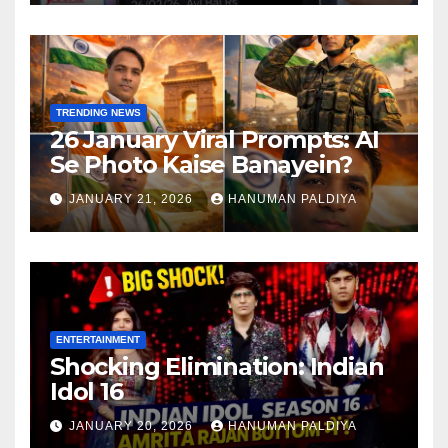
TRENDING NEWS
26 January Viral Prompts: AI
Se Photo Kaise Banayein?
JANUARY 21, 2026
HANUMAN PALDIYA
ENTERTAINMENT
Shocking Elimination: Indian
Idol 16
JANUARY 20, 2026
HANUMAN PALDIYA