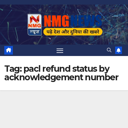
Skip
to
content
Tag:
pacl refund status by
acknowledgement number